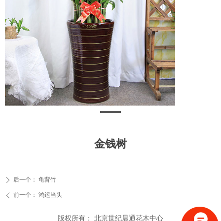
金钱树
后一个：
龟背竹
ꄲ
前一个：
鸿运当头
ꄴ
版权所有：
北京世纪晨通花木中心