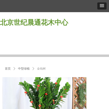
北京世纪晨通花木中心
首页
关于我们
产品中心
租摆知识
服务流程
服务价格
会员注册
合作案例
联系
首页
关于我们
产品中心
租摆知识
服务流程
服务价格
会员注册
合作案例
联系
首页
ꄲ
中型绿植
ꄲ
金钱树