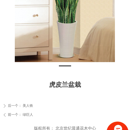
虎皮兰盆栽
后一个：
美人铁
ꄲ
前一个：
绿巨人
ꄴ
版权所有：
北京世纪晨通花木中心